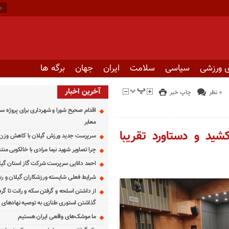
 ورزشی
سیاسی
سلامت
ایران
جهان
برگه ها
آخرین اخبار
۰ نظر
چاپ خبر
اقدام صحیح شورا و شهرداری برای پروژه س
معابر
ید و دستاورد تقریبا
سرپرست جدید ورزش گیلان با کاهش وزن ز
چرا تصاویر شهید نیما مرادی با خالکوبی من
احمد دانایی سرپرست شرکت گاز استان گی
شرایط فعلی شایسته ورزشکاران گیلان و 
از داشتن اسلحه و گرفتن سکه و رانت تا گر
گذاشتن استوری طنازی به توصیه نهادهای ا
ما موشک‌های واقعی ایران هستیم