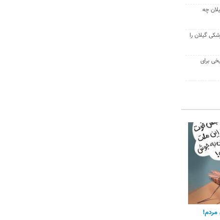
لان چه
شکی گیلان را
یخی برای
مردم!