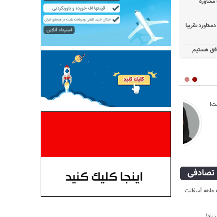
 مشاوره
ستاورد تقریبا
توافق هستیم
 هم نیست!
دعایی؛ کس بی‌کسان
نسرین وزیری ؛
تصادفی
ه ماهه آسفالت
یاد!