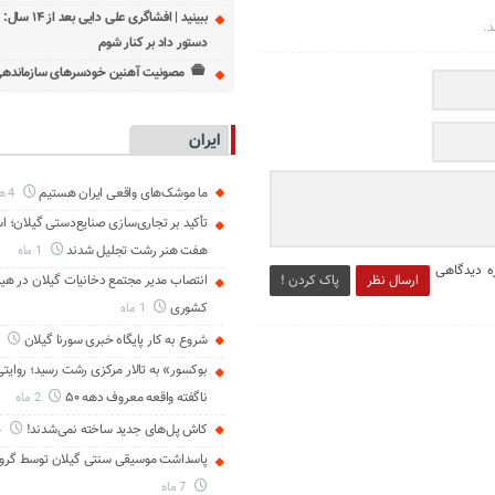
ببینید | افشاگری علی
د.
دستور داد بر کنار شوم
مصونیت آهنین خودسرهای سازمانده
ایران
ما موشک‌های واقعی ایران هستیم
4 هفته
تأکید بر تجاری‌سازی صنایع‌دستی گیلان؛ اس
هفت هنر رشت تجلیل شدند
1 ماه
ه دیدگاهی
انتصاب مدیر مجتمع دخانیات گیلان در هیا
ارسال نظر
پاک کردن !
کشوری
1 ماه
شروع به کار پایگاه خبری سورنا گیلان
2 ما
بوکسور» به تالار مرکزی رشت رسید؛ روایتی 
ناگفته واقعه معروف دهه ۵۰
2 ماه
کاش پل‌های جدید ساخته نمی‌شدند!
4 ماه
پاسداشت موسیقی سنتی گیلان توسط گروه
7 ماه