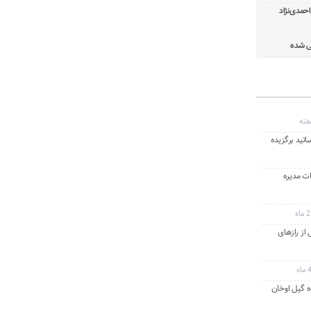
 دایی بعد از ۱۴ سال: احمدی‌نژاد
ی شده
اتید برگزیده
ت مدیره
ه
از رازهای
 گیل اوخان