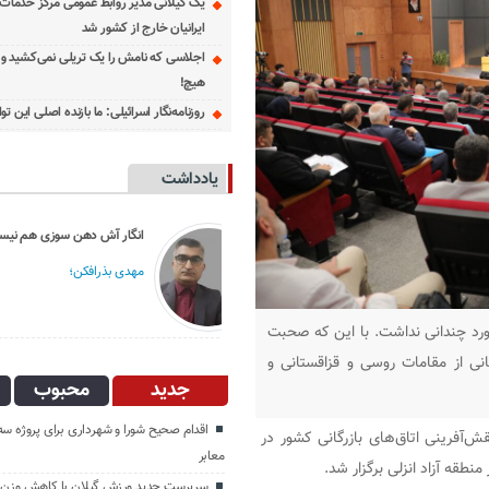
یک گیلانی مدیر روابط عمومی مرکز خدمات
ایرانیان خارج از کشور شد
اجلاسی که نامش را یک تریلی نمی‌کشید و د
هیچ!
روزنامه‌نگار اسرائیلی: ما بازنده اصلی این 
یادداشت
انگار آش دهن سوزی
مهدی بذرافکن؛
اورد چندانی نداشت. با این که صحبت
انی از مقامات روسی و قزاقستانی و
جدید
محبوب
اقدام صحیح شورا و شهرداری برای پروژه س
‌آفرینی اتاق‌های بازرگانی کشور در
معابر
نطقه آزاد انزلی برگزار شد.
سرپرست جدید ورزش گیلان با کاهش وزن ز