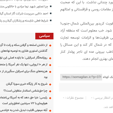
اورد چندانی نداشت. با این که صحبت
چرا تصاویر شهید نیما مرادی با خالکوبی من
ز مقامات روسی و قزاقستانی و امثالهم
احمد دانایی سرپرست شرکت گاز استان گیل
شرایط فعلی شایسته ورزشکاران گیلان و 
قویت کریدور بین‌المللی شمال‑جنوب!
 شود. خب معلوم است که منطقه آزاد
سیاسی
 ظرفیت‌ها و الزامات توسعه تجارت
ه در شمال کار کند و این مسائل را
از داشتن اسلحه و گرفتن سکه و رانت تا گر
گذاشتن استوری طنازی به توصیه نهادهای ا
 بیرونی عده ای تاجر پولدار کنار
روزنامه‌نگار اسرائیلی: ما بازنده اصلی این 
ای بهتری انجام دهند.
از هر ۱۰ اروپایی، تنها یک نفر آمریکا را متحد خود می‌داند
هزینه‌های جنگ برای اسرائیل سنگین‌تر از 
بود
نک کوتاه
شروع به کار پایگاه خبری سورنا گیلان
چرا حق‌شناس استاندار متفاوتی است!؟
ر انتظار بررسی : 0
مجموع نظرات : 0
رئیسی: دنیا حق دهد که به آمریکا بی‌اعتما
هواپیمای با ۷۲ سرنشین تحقق‌پذیر است
اهد شد.
آبله میمونی قابلیت تبدیل شدن به «پاندمی»