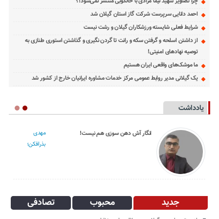
چرا تصاویر شهید نیما مرادی با خالکوبی منتشر نمی‌شود!؟
احمد دانایی سرپرست شرکت گاز استان گیلان شد
شرایط فعلی شایسته ورزشکاران گیلان و رشت نیست
از داشتن اسلحه و گرفتن سکه و رانت تا گردن نگیری و گذاشتن استوری طنازی به
توصیه نهادهای امنیتی!
ما موشک‌های واقعی ایران هستیم
یک گیلانی مدیر روابط عمومی مرکز خدمات مشاوره ایرانیان خارج از کشور شد
یادداشت
مهدی
نسر
دعایی؛ کس بی‌کسان
بذرافکن؛
؛
جدید
محبوب
تصادفی