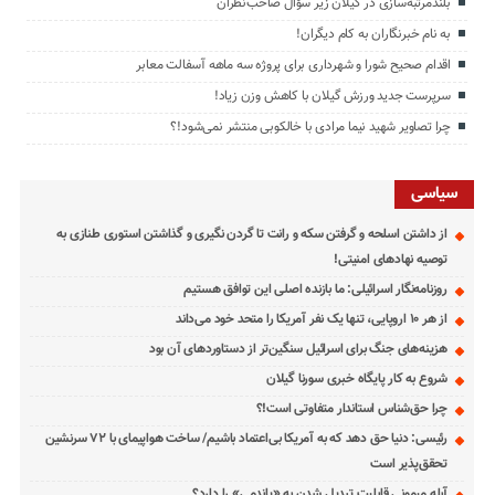
بلندمرتبه‌سازی در گیلان زیر سؤال صاحب‌نظران
به نام خبرنگاران به کام دیگران!
اقدام صحیح شورا و شهرداری برای پروژه سه ماهه آسفالت معابر
سرپرست جدید ورزش گیلان با کاهش وزن زیاد!
چرا تصاویر شهید نیما مرادی با خالکوبی منتشر نمی‌شود!؟
سیاسی
از داشتن اسلحه و گرفتن سکه و رانت تا گردن نگیری و گذاشتن استوری طنازی به
توصیه نهادهای امنیتی!
روزنامه‌نگار اسرائیلی: ما بازنده اصلی این توافق هستیم
از هر ۱۰ اروپایی، تنها یک نفر آمریکا را متحد خود می‌داند
هزینه‌های جنگ برای اسرائیل سنگین‌تر از دستاوردهای آن بود
شروع به کار پایگاه خبری سورنا گیلان
چرا حق‌شناس استاندار متفاوتی است!؟
رئیسی: دنیا حق دهد که به آمریکا بی‌اعتماد باشیم/ ساخت هواپیمای با ۷۲ سرنشین
تحقق‌پذیر است
آبله میمونی قابلیت تبدیل شدن به «پاندمی» را دارد؟