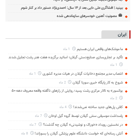
ببینید | افشاگری علی دایی بعد از ۱۴ سال: احمدی‌نژاد دستور داد بر کنار شوم
مصونیت آهنین خودسرهای سازماندهی شده
ایران
ما موشک‌های واقعی ایران هستیم
1 ماه
تأکید بر تجاری‌سازی صنایع‌دستی گیلان؛ اساتید برگزیده هفت هنر رشت تجلیل شدند
1 ماه
انتصاب مدیر مجتمع دخانیات گیلان در هیات مدیره کشوری
1 ماه
شروع به کار پایگاه خبری سورنا گیلان
2 ماه
بوکسور» به تالار مرکزی رشت رسید؛ روایتی از رازهای ناگفته واقعه معروف دهه ۵۰
2 ماه
کاش پل‌های جدید ساخته نمی‌شدند!
4 ماه
پاسداشت موسیقی سنتی گیلان توسط گروه گیل اوخان
7 ماه
در نخستین رویداد «خوراک و نوشیدنی» گیلان چه گذشت؟
7 ماه
آتش رسانه‌ای که خواست دانشگاه علوم پزشکی گیلان را بسوزاند!
8 ماه