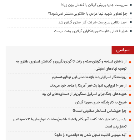
سرپرست جدید ورزش گیلان با کاهش وزن زیاد!
چرا تصاویر شهید نیما مرادی با خالکوبی منتشر نمی‌شود!؟
احمد دانایی سرپرست شرکت گاز استان گیلان شد
شرایط فعلی شایسته ورزشکاران گیلان و رشت نیست
سیاسی
از داشتن اسلحه و گرفتن سکه و رانت تا گردن نگیری و گذاشتن استوری طنازی به
توصیه نهادهای امنیتی!
روزنامه‌نگار اسرائیلی: ما بازنده اصلی این توافق هستیم
از هر ۱۰ اروپایی، تنها یک نفر آمریکا را متحد خود می‌داند
هزینه‌های جنگ برای اسرائیل سنگین‌تر از دستاوردهای آن بود
شروع به کار پایگاه خبری سورنا گیلان
چرا حق‌شناس استاندار متفاوتی است!؟
رئیسی: دنیا حق دهد که به آمریکا بی‌اعتماد باشیم/ ساخت هواپیمای با ۷۲ سرنشین
تحقق‌پذیر است
آبله میمونی قابلیت تبدیل شدن به «پاندمی» را دارد؟