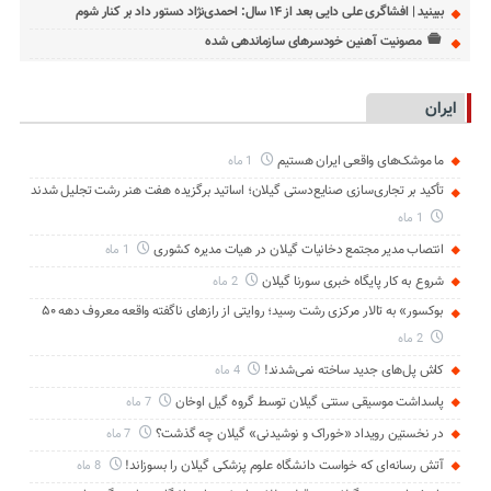
ببینید | افشاگری علی دایی بعد از ۱۴ سال: احمدی‌نژاد دستور داد بر کنار شوم
مصونیت آهنین خودسرهای سازماندهی شده
ایران
ما موشک‌های واقعی ایران هستیم
1 ماه
تأکید بر تجاری‌سازی صنایع‌دستی گیلان؛ اساتید برگزیده هفت هنر رشت تجلیل شدند
1 ماه
انتصاب مدیر مجتمع دخانیات گیلان در هیات مدیره کشوری
1 ماه
شروع به کار پایگاه خبری سورنا گیلان
2 ماه
بوکسور» به تالار مرکزی رشت رسید؛ روایتی از رازهای ناگفته واقعه معروف دهه ۵۰
2 ماه
کاش پل‌های جدید ساخته نمی‌شدند!
4 ماه
پاسداشت موسیقی سنتی گیلان توسط گروه گیل اوخان
7 ماه
در نخستین رویداد «خوراک و نوشیدنی» گیلان چه گذشت؟
7 ماه
آتش رسانه‌ای که خواست دانشگاه علوم پزشکی گیلان را بسوزاند!
8 ماه