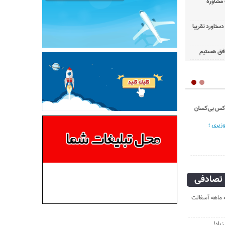
 مشاوره
ستاورد تقریبا
توافق هستیم
تصادفی
ه ماهه آسفالت
یاد!