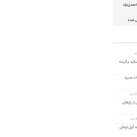
 دایی بعد از ۱۴ سال: احمدی‌نژاد
ی شده
اتید برگزیده
ت مدیره
ه
از رازهای
 گیل اوخان