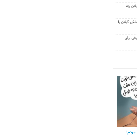
لان چه
شکی گیلان را
یخی برای
مردم!