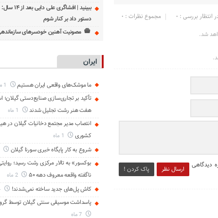
ببینید | افشاگری علی
ر انتظار بررسی : 0
مجموع نظرات : 0
دستور داد بر کنار شوم
مصونیت آهنین خودسرهای سازمانده
اهد شد.
د.
ایران
ما موشک‌های واقعی ایران هستیم
1 ماه
تأکید بر تجاری‌سازی صنایع‌دستی گیلان؛ اس
هفت هنر رشت تجلیل شدند
1 ماه
انتصاب مدیر مجتمع دخانیات گیلان در هیا
کشوری
1 ماه
شروع به کار پایگاه خبری سورنا گیلان
2 ما
بوکسور» به تالار مرکزی رشت رسید؛ روایتی 
ه دیدگاهی
ارسال نظر
پاک کردن !
ناگفته واقعه معروف دهه ۵۰
2 ماه
کاش پل‌های جدید ساخته نمی‌شدند!
4 ماه
پاسداشت موسیقی سنتی گیلان توسط گروه
7 ماه