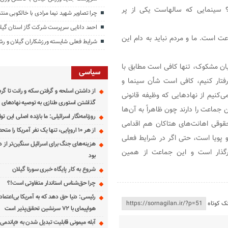
؟ سینمایی که سالهاست یکی از پر
چرا تصاویر شهید نیما مرادی با خالکوبی من
احمد دانایی سرپرست شرکت گاز استان گیل
 است. ما و مردم نباید به دام این
شرایط فعلی شایسته ورزشکاران گیلان و 
یان مشکوک، تنها کافی است مطابق با
سیاسی
تار کنیم، کافی است شأن سینما و
از داشتن اسلحه و گرفتن سکه و رانت تا گر
ی‌کنیم از نهادهایی که وظیفه قانونی
گذاشتن استوری طنازی به توصیه نهادهای ا
ن جماعت را دارند چون ظاهراً به آن‌ها
روزنامه‌نگار اسرائیلی: ما بازنده اصلی این 
حقوقی اهانت‌های هتاکان هم اقدامی
از هر ۱۰ اروپایی، تنها یک نفر آمریکا را متحد خود می‌داند
و پویا است، حتی اگر در شرایط فعلی
هزینه‌های جنگ برای اسرائیل سنگین‌تر از 
ثیرگذار است و این جماعت از همین
بود
شروع به کار پایگاه خبری سورنا گیلان
چرا حق‌شناس استاندار متفاوتی است!؟
رئیسی: دنیا حق دهد که به آمریکا بی‌اعتما
نک کوتاه
هواپیمای با ۷۲ سرنشین تحقق‌پذیر است
آبله میمونی قابلیت تبدیل شدن به «پاندمی»