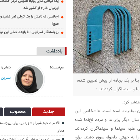
یک گیلانی مدیر روابط عمومی مرکز خدمات
ایرانیان خارج از کشور شد
اجلاسی که نامش را یک تریلی نمی‌کشید و د
هیچ!
روزنامه‌نگار اسرائیلی: ما بازنده اصلی این 
یادداشت
انگار آش دهن سوزی هم نیست!
دعایی؛ کس بی‌کسان
مهدی بذرافکن؛
نسرین وزیری ؛
نا بر یک برنامه از پیش تعیین شده،
و سینماگران کرده‌اند. ؛
نتشر کرد.
جدید
محبوب
ریان بیفتیم» آمده است: «اشخاصی این
سال دیگر برای ما و مردم نخ‌نما شده
اقدام صحیح شورا و شهرداری برای پروژه س
علیه سینما و سینماگران کرده‌اند.
معابر
 به جهتی دلخواه سوق دهند، برای
سرپرست جدید ورزش گیلان با کاهش وزن ز