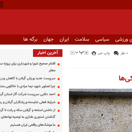
casino
 ورزشی
سیاسی
سلامت
ایران
جهان
برگه ها
betting
آخرین اخبار
۰ نظر
چاپ خبر
اقدام صحیح شورا و شهرداری برای پروژه س
معابر
ی‌ها
سرپرست جدید ورزش گیلان با کاهش وزن ز
چرا تصاویر شهید نیما مرادی با خالکوبی من
احمد دانایی سرپرست شرکت گاز استان گی
شرایط فعلی شایسته ورزشکاران گیلان و 
از داشتن اسلحه و گرفتن سکه و رانت تا گر
گذاشتن استوری طنازی به توصیه نهادهای ا
ما موشک‌های واقعی ایران هستیم