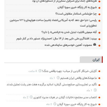
هزینه‌های جنگ برای اسرائیل سنگین‌تر از دستاوردهای آن بود
شروع به کار پایگاه خبری سورنا گیلان
چرا حق‌شناس استاندار متفاوتی است!؟
رئیسی: دنیا حق دهد که به آمریکا بی‌اعتماد باشیم/ ساخت هواپیمای با ۷۲ سرنشین
تحقق‌پذیر است
آبله میمونی قابلیت تبدیل شدن به «پاندمی» را دارد؟
ببینید | افشاگری علی دایی بعد از ۱۴ سال: احمدی‌نژاد دستور داد بر کنار شوم
مصونیت آهنین خودسرهای سازماندهی شده
ایران
گزارش خبرنگار گاردین از میناب؛ چهره واقعی جنگ!
4 ساعت
ما موشک‌های واقعی ایران هستیم
1 ماه
تأکید بر تجاری‌سازی صنایع‌دستی گیلان؛ اساتید برگزیده هفت هنر رشت تجلیل شدند
1 ماه
انتصاب مدیر مجتمع دخانیات گیلان در هیات مدیره کشوری
2 ماه
شروع به کار پایگاه خبری سورنا گیلان
2 ماه