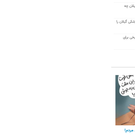
لان چه
شکی گیلان را
یخی برای
مردم!