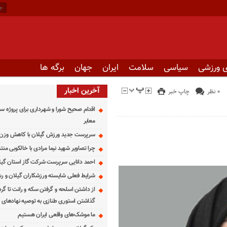
 ورزشی
سیاسی
سلامت
ایران
جهان
برگه ها
آخرین اخبار
۰ نظر
چاپ خبر
اقدام صحیح شورا و شهرداری برای پروژه س
معابر
سرپرست جدید ورزش گیلان با کاهش وزن ز
چرا تصاویر شهید نیما مرادی با خالکوبی من
احمد دانایی سرپرست شرکت گاز استان گی
شرایط فعلی شایسته ورزشکاران گیلان و 
از داشتن اسلحه و گرفتن سکه و رانت تا گر
گذاشتن استوری طنازی به توصیه نهادهای ا
ما موشک‌های واقعی ایران هستیم