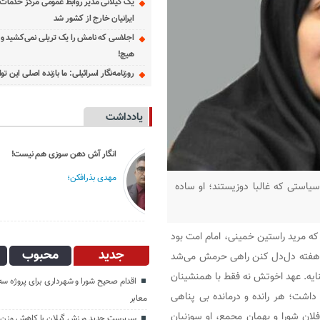
یک گیلانی مدیر روابط عمومی مرکز خدمات
ایرانیان خارج از کشور شد
اجلاسی که نامش را یک تریلی نمی‌کشید و د
هیچ!
روزنامه‌نگار اسرائیلی: ما بازنده اصلی این 
یادداشت
انگار آش دهن سوزی هم نیست!
دعایی؛ کس بی‌کسا
مهدی بذرافکن؛
نسرین وزیری ؛
سیاستی که غالبا دوزیستند؛ او ساده
 که مرید راستین خمینی، امام امت بود
جدید
محبوب
هر هفته دل‌دل کنن راهی حرمش می‌شد
 کنایه. عهد اخوتش نه فقط با همنشینان
اقدام صحیح شورا و شهرداری برای پروژه س
داشت؛ هر رانده و درمانده بی پناهی
معابر
ان شورا و بهمان مجمع، او سوزنبان
سرپرست جدید ورزش گیلان با کاهش وزن ز