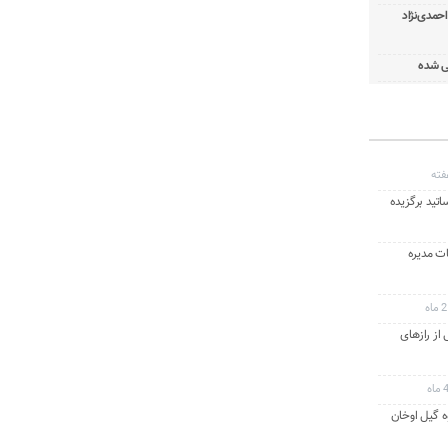
 دایی بعد از ۱۴ سال: احمدی‌نژاد
ی شده
اتید برگزیده
ت مدیره
ه
از رازهای
 گیل اوخان