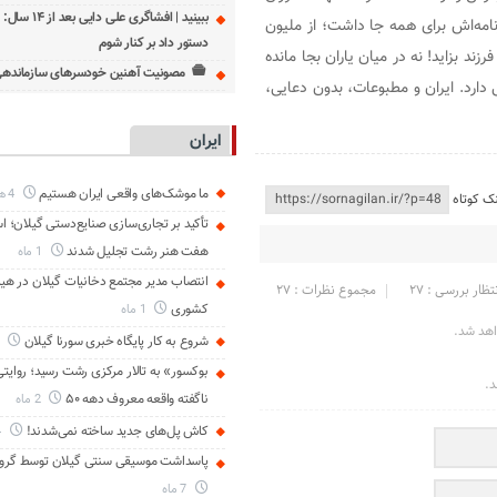
ببینید | افشاگری علی
امه‌اش برای همه جا داشت؛ از ملیون
دستور داد بر کنار شوم
رزند بزاید! نه در میان یاران بجا مانده
مصونیت آهنین خودسرهای سازمانده
دارد. ایران و مطبوعات، بدون دعایی،
ایران
ما موشک‌های واقعی ایران هستیم
4 هفته
نک کوتاه
تأکید بر تجاری‌سازی صنایع‌دستی گیلان؛ اس
هفت هنر رشت تجلیل شدند
1 ماه
انتصاب مدیر مجتمع دخانیات گیلان در هیا
تظار بررسی : 27
مجموع نظرات : 27
کشوری
1 ماه
اهد شد.
شروع به کار پایگاه خبری سورنا گیلان
2 ما
بوکسور» به تالار مرکزی رشت رسید؛ روایتی 
د.
ناگفته واقعه معروف دهه ۵۰
2 ماه
کاش پل‌های جدید ساخته نمی‌شدند!
4 ماه
پاسداشت موسیقی سنتی گیلان توسط گروه
7 ماه