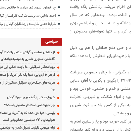
 آن اخراج می‌شد. رفاقتش رنگ رقابت
چرا تصاویر شهید نیما مرادی با خالکوبی من
 افتاده بودند. تولدهایی که هر سال
احمد دانایی سرپرست شرکت گاز استان گیل
‌الله و هاله سحابی و ابراهیم یزدی
شرایط فعلی شایسته ورزشکاران گیلان و 
ا کرد و … تنها نمونه‌های محدودی از
سیاسی
 و حتی دفع حداقلی را هم بی دلیل
از داشتن اسلحه و گرفتن سکه و رانت تا گر
 یا راهپیمایی‌ای شعارش را بدهد؛ بلکه
گذاشتن استوری طنازی به توصیه نهادهای ا
روزنامه‌نگار اسرائیلی: ما بازنده اصلی این 
او بگذرانی؛ با چنان خضوعی میزبانت
از هر ۱۰ اروپایی، تنها یک نفر آمریکا را متحد خود می‌داند
می‌شد که گویی سالهاست هم‌نفسش بوده‌ای. کافی بود شماره ۲۹۹۹۹ را بگیری و بگویی با آقای دعایی
هزینه‌های جنگ برای اسرائیل سنگین‌تر از 
 و منشی و خدم و حشمی. خودش بود و
بود
د و انواع شکلات و شیرینی تعارفت
شروع به کار پایگاه خبری سورنا گیلان
به نیکی از کسی یاد نمی‌کرد. شیرین
چرا حق‌شناس استاندار متفاوتی است!؟
 و پوششی.
رئیسی: دنیا حق دهد که به آمریکا بی‌اعتما
هواپیمای با ۷۲ سرنشین تحقق‌پذیر است
 کلید خورده بود و یار راستین امام به
آبله میمونی قابلیت تبدیل شدن به «پاندمی»
ش را از دست داد و نه تنها دلسوزان