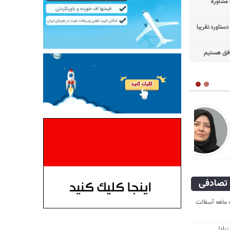
 مشاوره
ستاورد تقریبا
توافق هستیم
ن
تصادفی
ه ماهه آسفالت
یاد!