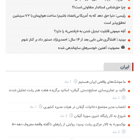
چرا حق‌شناس استاندار متفاوتی است!؟
رئیسی: دنیا حق دهد که به آمریکا بی‌اعتماد باشیم/ ساخت هواپیمای با ۷۲ سرنشین
تحقق‌پذیر است
آبله میمونی قابلیت تبدیل شدن به «پاندمی» را دارد؟
ببینید | افشاگری علی دایی بعد از ۱۴ سال: احمدی‌نژاد دستور داد بر کنار شوم
مصونیت آهنین خودسرهای سازماندهی شده
ایران
ما موشک‌های واقعی ایران هستیم
1 ماه
تأکید بر تجاری‌سازی صنایع‌دستی گیلان؛ اساتید برگزیده هفت هنر رشت تجلیل شدند
1 ماه
انتصاب مدیر مجتمع دخانیات گیلان در هیات مدیره کشوری
1 ماه
شروع به کار پایگاه خبری سورنا گیلان
2 ماه
بوکسور» به تالار مرکزی رشت رسید؛ روایتی از رازهای ناگفته واقعه معروف دهه ۵۰
2 ماه