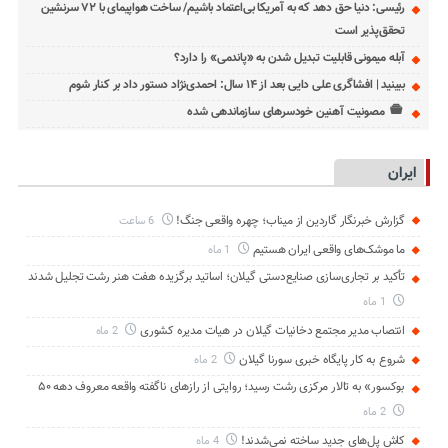
رئیسی: دنیا حق دهد که به آمریکا بی‌اعتماد باشیم/ ساخت هواپیمای با ۷۲ سرنشین
تحقق‌پذیر است
آبله میمونی قابلیت تبدیل شدن به «پاندمی» را دارد؟
ببینید | افشاگری علی دایی بعد از ۱۴ سال: احمدی‌نژاد دستور داد بر کنار شوم
مصونیت آهنین خودسرهای سازماندهی شده
ایران
گزارش خبرنگار گاردین از میناب؛ چهره واقعی جنگ!
6 ساعت
ما موشک‌های واقعی ایران هستیم
1 ماه
تأکید بر تجاری‌سازی صنایع‌دستی گیلان؛ اساتید برگزیده هفت هنر رشت تجلیل شدند
1 ماه
انتصاب مدیر مجتمع دخانیات گیلان در هیات مدیره کشوری
2 ماه
شروع به کار پایگاه خبری سورنا گیلان
2 ماه
بوکسور» به تالار مرکزی رشت رسید؛ روایتی از رازهای ناگفته واقعه معروف دهه ۵۰
2 ماه
کاش پل‌های جدید ساخته نمی‌شدند!
4 ماه