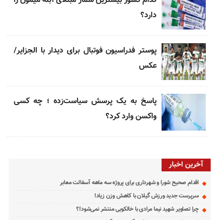
کدام کشور بیشترین شمار مبتلای آبله میمون را
دارد؟
پوستر فدراسیون فوتبال برای دیدار با الجزایر/
عکس
پاسخ به یک پرسش سیاست‌زده ؛ چه کسی
واکسن وارد کرد؟
آخرین اخبار
اقدام صحیح شورا و شهرداری برای پروژه سه ماهه آسفالت معابر
سرپرست جدید ورزش گیلان با کاهش وزن زیاد!
چرا تصاویر شهید نیما مرادی با خالکوبی منتشر نمی‌شود!؟