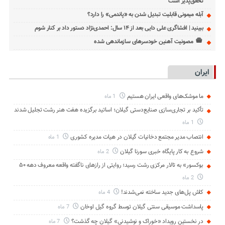
تحقق‌پذیر است
آبله میمونی قابلیت تبدیل شدن به «پاندمی» را دارد؟
ببینید | افشاگری علی دایی بعد از ۱۴ سال: احمدی‌نژاد دستور داد بر کنار شوم
مصونیت آهنین خودسرهای سازماندهی شده
ایران
ما موشک‌های واقعی ایران هستیم
1 ماه
تأکید بر تجاری‌سازی صنایع‌دستی گیلان؛ اساتید برگزیده هفت هنر رشت تجلیل شدند
1 ماه
انتصاب مدیر مجتمع دخانیات گیلان در هیات مدیره کشوری
1 ماه
شروع به کار پایگاه خبری سورنا گیلان
2 ماه
بوکسور» به تالار مرکزی رشت رسید؛ روایتی از رازهای ناگفته واقعه معروف دهه ۵۰
2 ماه
کاش پل‌های جدید ساخته نمی‌شدند!
4 ماه
پاسداشت موسیقی سنتی گیلان توسط گروه گیل اوخان
7 ماه
در نخستین رویداد «خوراک و نوشیدنی» گیلان چه گذشت؟
7 ماه