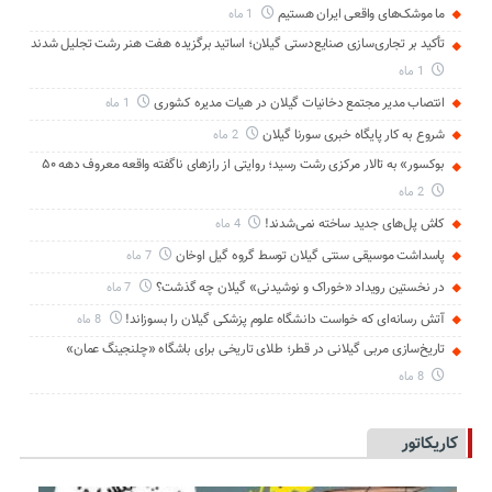
ما موشک‌های واقعی ایران هستیم
1 ماه
تأکید بر تجاری‌سازی صنایع‌دستی گیلان؛ اساتید برگزیده هفت هنر رشت تجلیل شدند
1 ماه
انتصاب مدیر مجتمع دخانیات گیلان در هیات مدیره کشوری
1 ماه
شروع به کار پایگاه خبری سورنا گیلان
2 ماه
بوکسور» به تالار مرکزی رشت رسید؛ روایتی از رازهای ناگفته واقعه معروف دهه ۵۰
2 ماه
کاش پل‌های جدید ساخته نمی‌شدند!
4 ماه
پاسداشت موسیقی سنتی گیلان توسط گروه گیل اوخان
7 ماه
در نخستین رویداد «خوراک و نوشیدنی» گیلان چه گذشت؟
7 ماه
آتش رسانه‌ای که خواست دانشگاه علوم پزشکی گیلان را بسوزاند!
8 ماه
تاریخ‌سازی مربی گیلانی در قطر؛ طلای تاریخی برای باشگاه «چلنجینگ عمان»
8 ماه
کاریکاتور