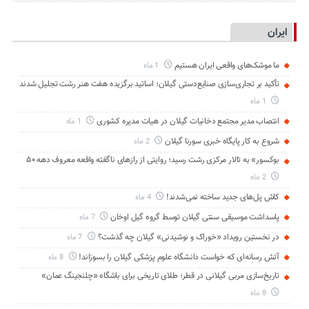
ایران
ما موشک‌های واقعی ایران هستیم
1 ماه
تأکید بر تجاری‌سازی صنایع‌دستی گیلان؛ اساتید برگزیده هفت هنر رشت تجلیل شدند
1 ماه
انتصاب مدیر مجتمع دخانیات گیلان در هیات مدیره کشوری
1 ماه
شروع به کار پایگاه خبری سورنا گیلان
2 ماه
بوکسور» به تالار مرکزی رشت رسید؛ روایتی از رازهای ناگفته واقعه معروف دهه ۵۰
2 ماه
کاش پل‌های جدید ساخته نمی‌شدند!
4 ماه
پاسداشت موسیقی سنتی گیلان توسط گروه گیل اوخان
7 ماه
در نخستین رویداد «خوراک و نوشیدنی» گیلان چه گذشت؟
7 ماه
آتش رسانه‌ای که خواست دانشگاه علوم پزشکی گیلان را بسوزاند!
8 ماه
تاریخ‌سازی مربی گیلانی در قطر؛ طلای تاریخی برای باشگاه «چلنجینگ عمان»
8 ماه