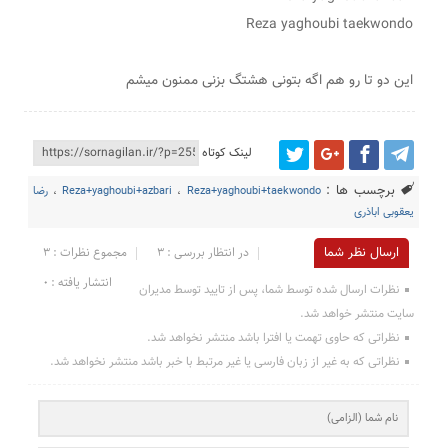
Reza yaghoubi taekwondo
این دو تا رو هم اگه بتونی هشتگ بزنی ممنون میشم
لینک کوتاه
برچسب ها :
Reza+yaghoubi+taekwondo
،
Reza+yaghoubi+azbari
،
رضا
یعقوبی اباذری
ارسال نظر شما
در انتظار بررسی : 3
مجموع نظرات : 3
انتشار یافته : ۰
نظرات ارسال شده توسط شما، پس از تایید توسط مدیران
سایت منتشر خواهد شد.
نظراتی که حاوی تهمت یا افترا باشد منتشر نخواهد شد.
نظراتی که به غیر از زبان فارسی یا غیر مرتبط با خبر باشد منتشر نخواهد شد.