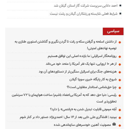
احمد دانایی سرپرست شرکت گاز استان گیلان شد
شرایط فعلی شایسته ورزشکاران گیلان و رشت نیست
سیاسی
از داشتن اسلحه و گرفتن سکه و رانت تا گردن نگیری و گذاشتن استوری طنازی به
توصیه نهادهای امنیتی!
روزنامه‌نگار اسرائیلی: ما بازنده اصلی این توافق هستیم
از هر ۱۰ اروپایی، تنها یک نفر آمریکا را متحد خود می‌داند
هزینه‌های جنگ برای اسرائیل سنگین‌تر از دستاوردهای آن بود
شروع به کار پایگاه خبری سورنا گیلان
چرا حق‌شناس استاندار متفاوتی است!؟
رئیسی: دنیا حق دهد که به آمریکا بی‌اعتماد باشیم/ ساخت هواپیمای با ۷۲ سرنشین
تحقق‌پذیر است
آبله میمونی قابلیت تبدیل شدن به «پاندمی» را دارد؟
ببینید | افشاگری علی دایی بعد از ۱۴ سال: احمدی‌نژاد دستور داد بر کنار شوم
مصونیت آهنین خودسرهای سازماندهی شده