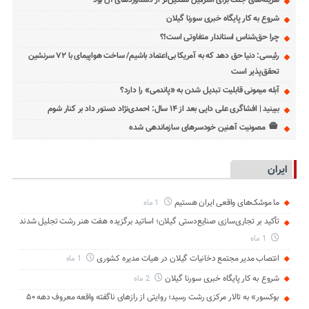
شروع به کار پایگاه خبری سورنا گیلان
چرا حق‌شناس استاندار متفاوتی است!؟
رئیسی: دنیا حق دهد که به آمریکا بی‌اعتماد باشیم/ ساخت هواپیمای با ۷۲ سرنشین
تحقق‌پذیر است
آبله میمونی قابلیت تبدیل شدن به «پاندمی» را دارد؟
ببینید | افشاگری علی دایی بعد از ۱۴ سال: احمدی‌نژاد دستور داد بر کنار شوم
مصونیت آهنین خودسرهای سازماندهی شده
ایران
ما موشک‌های واقعی ایران هستیم
1 ماه
تأکید بر تجاری‌سازی صنایع‌دستی گیلان؛ اساتید برگزیده هفت هنر رشت تجلیل شدند
1 ماه
انتصاب مدیر مجتمع دخانیات گیلان در هیات مدیره کشوری
1 ماه
شروع به کار پایگاه خبری سورنا گیلان
2 ماه
بوکسور» به تالار مرکزی رشت رسید؛ روایتی از رازهای ناگفته واقعه معروف دهه ۵۰