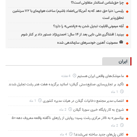
چرا حق‌شناس استاندار متفاوتی است!؟
رئیسی: دنیا حق دهد که به آمریکا بی‌اعتماد باشیم/ ساخت هواپیمای با ۷۲ سرنشین
تحقق‌پذیر است
آبله میمونی قابلیت تبدیل شدن به «پاندمی» را دارد؟
ببینید | افشاگری علی دایی بعد از ۱۴ سال: احمدی‌نژاد دستور داد بر کنار شوم
مصونیت آهنین خودسرهای سازماندهی شده
ایران
ما موشک‌های واقعی ایران هستیم
4 هفته
تأکید بر تجاری‌سازی صنایع‌دستی گیلان؛ اساتید برگزیده هفت هنر رشت تجلیل شدند
1 ماه
انتصاب مدیر مجتمع دخانیات گیلان در هیات مدیره کشوری
1 ماه
شروع به کار پایگاه خبری سورنا گیلان
2 ماه
بوکسور» به تالار مرکزی رشت رسید؛ روایتی از رازهای ناگفته واقعه معروف دهه ۵۰
2 ماه
کاش پل‌های جدید ساخته نمی‌شدند!
4 ماه